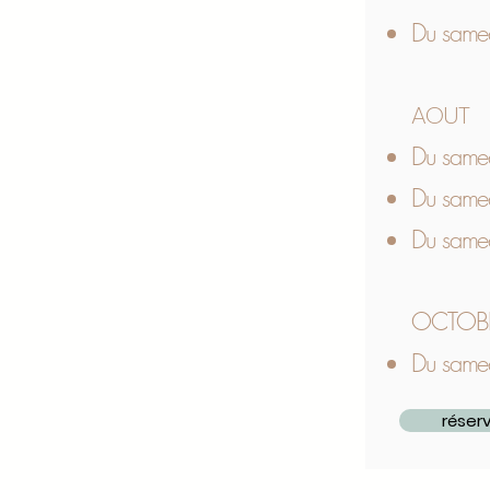
Du samed
AOUT
Du same
Du same
Du samed
OCTOB
Du same
réser