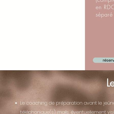
en RDC
séparé 
réser
L
Le coaching de préparation avant le jeûne
téléphonique(s), mails, éventuellement visi