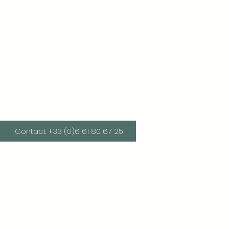
Contact +33 (0)6 61 80 67 25
Ma Newsletter
News, actualités, astuces, recettes...
Rejoignez-nous pour rester connecté(e) et inspiré(e) ! 😊📩