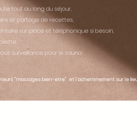
te tout au long du séjour,
aire et partage de recettes,
entaire sur place et téléphonique si besoin,
oilette,
 sous surveillance pour le sauna.
rieurs "massages bien-être" et l'acheminement sur le lieu