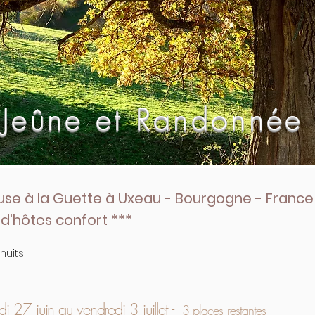
 Jeûne et Randonnée
use à la Guette à Uxeau - Bourgogne - France
d'hôtes confort ***
 nuits
i 27 juin au vendredi 3 juillet -
3
places restantes