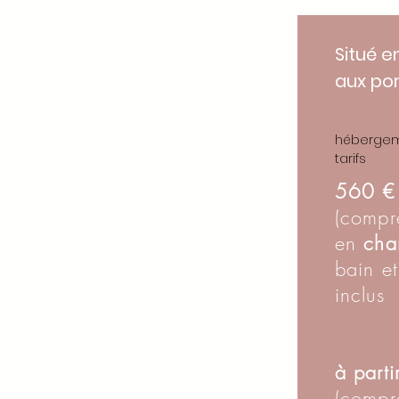
Situé e
aux por
hébergem
tarifs
560 €
(
compr
en
cha
bain et
inclus
à part
(
compr