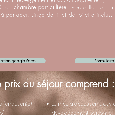
, en
chambre particulière
avec salle de bai
à partager. Linge de lit et de toilette inclus
.
vation google form
formulaire
e prix du séjour comprend 
 (entretien(s)
La mise à d
isposition d'ouvr
o),
développement personnel,