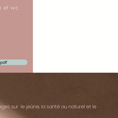
n et wc
 pdf
:
ages sur le jeûne, la santé au naturel et le