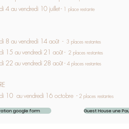
i 4 au vendredi 10 juillet -
1 plac
e restante
di 8 au vendredi 14 août -
3 places restantes
di 15 au vendredi 21 août -
2 places
restantes
i 22 au vendredi 28 août -
4 places r
estantes
RE
di 10 au vendredi 16
octobre
-
2 places
restantes
vation google form
Guest House une Pau