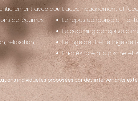
ssentiellement avec des
L'accompagnement et l'écou
uillons de légumes
Le repas de reprise aliment
Le coaching de reprise alim
n, relaxation,
Le linge de lit et le linge de t
L'accès libre à la piscine et
tations individuelles proposées par des intervenants exté