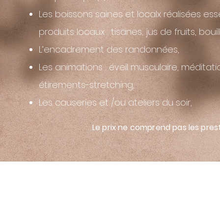
Les boissons saines et localx réalisées e
produits locaux : tisanes, jus de fruits, bo
L’encadrement des randonnées,
Les animations : éveil musculaire, méditatio
étirements-stretching,
Les causeries et /ou ateliers du soir,
Le prix ne comprend pas les pres