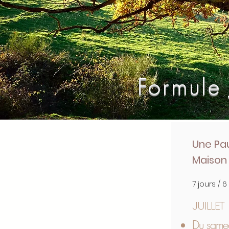
Formule
Une Pa
Maison 
7 jours / 6
JUILLET
Du samed