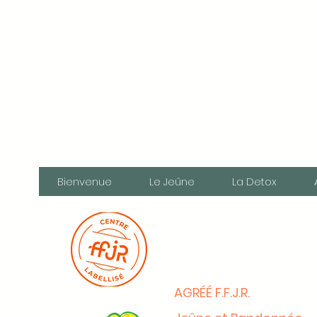
Bienvenue
Le Jeûne
La Detox
ÉVASION JEÛNE
by Annabelle F
AGRÉÉ F.F.J.R.