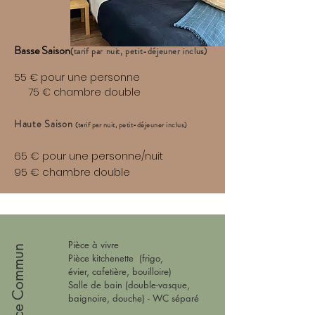
Basse Saison
(tarif par nuit, petit-déjeuner inclus)
55 € pour une personne
75 € chambre double
Haute Saison
(tarif par nuit, petit-déjeuner inclus)
65 € pour une personne/nuit
95 € chambre double
Pièce à vivre
Espace Commun
Pièce
kitchenette
(frigo,
évier,
cafetière, bouilloire)
Salle de bain (double-vasque,
baignoire, douche) - WC séparé