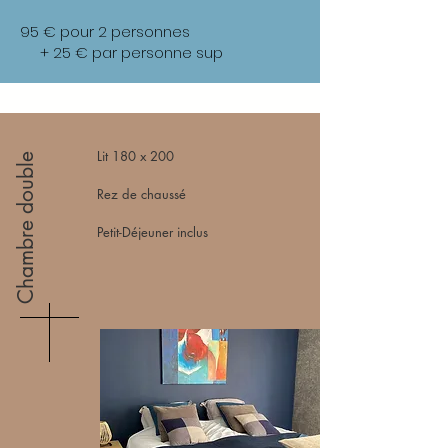
95 € pour 2 personnes
+ 25 € par personne sup
Lit 180 x 200
Chambre double
Rez de chaussé
Petit-Déjeuner inclus