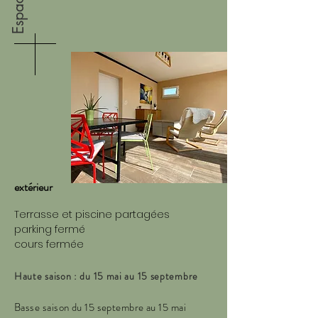
extérieur
Terrasse et piscine partagées
parking fermé
cours fermée
Haute saison : du 15 mai au 15 septembre
Basse saison du 15 septembre au 15 mai