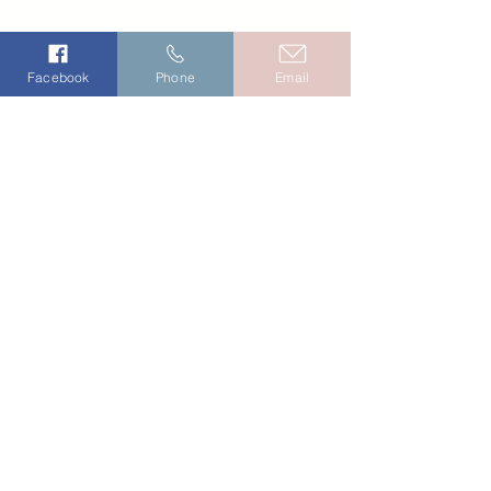
Facebook
Phone
Email
CONTACT
anna.dauvergne@gmail.com
La Guette - 71130 UXEAU - France
Tèl.
06 61 80 67 25